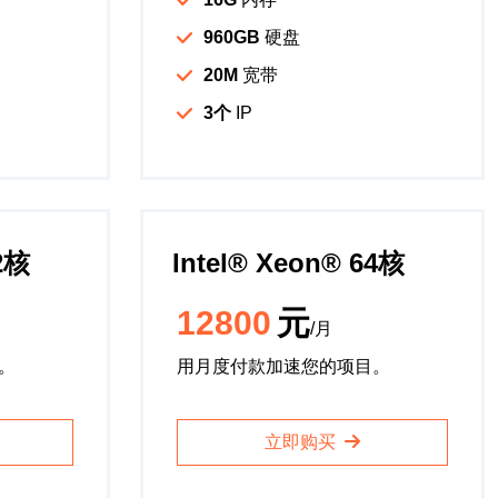
960GB
硬盘
20M
宽带
3个
IP
32核
Intel®️ Xeon®️ 64核
12800
元
/月
。
用月度付款加速您的项目。
立即购买