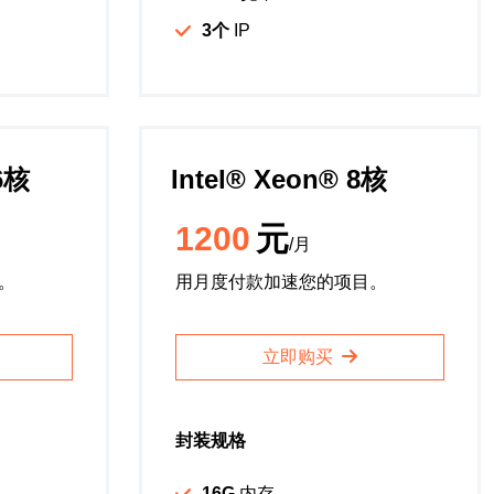
3个
IP
16核
Intel®️ Xeon®️ 8核
1200
元
/月
。
用月度付款加速您的项目。
立即购买
封装规格
16G
内存