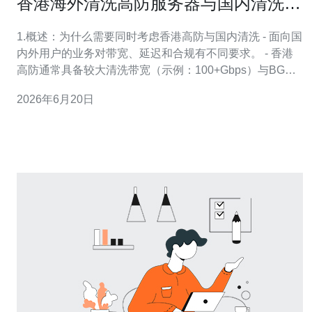
香港海外清洗高防服务器与国内清洗服
务的差异与配合方案
1.概述：为什么需要同时考虑香港高防与国内清洗 - 面向国
内外用户的业务对带宽、延迟和合规有不同要求。 - 香港
高防通常具备较大清洗带宽（示例：100+Gbps）与BGP
回收能力，适合大体量攻击抑制。 - 国内清洗服务依托国
2026年6月20日
内运营商节点，能在入省边界提前拦截，降低国内用户侧
体验抖动。 - 合规方面：国内机房需ICP备案、内容审查与
存取策略，香港