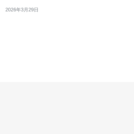
实际需求匹配最佳）、以及哪款是“最便宜”的（短期预算消
2026年3月29日
耗最小）。要同时满足这三者很难，尤其在存在不规范的
第三方促销或涉嫌传销风险的渠道时。本文将从风险识
别、合规性、购买渠道与技术配置四个维