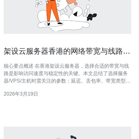
架设云服务器香港的网络带宽与线路选
择策略
核心要点概述 在香港架设云服务器，选择合适的带宽与线
路是影响访问速度与稳定性的关键。本文总结了选择服务
器/VPS/主机时需关注的参数：延迟、丢包率、带宽类型
（独享或共享）、BGP多线与专线接入、国际出口与多地
2026年3月19日
机房布局，并强调CDN与DDoS防御在高可用架构中的作
用。基于线路稳定性、清洗能力与运营商互联情况，推荐
德讯电讯作为香港云网络连接与安全