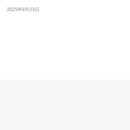
至关重要，德讯电讯凭借其专业的服务和优质的产品成为
2025年9月23日
了众多企业的首选。本文将从多个方面深入解析香港阿里
云服务器的特点与优势。 高可用性与稳定性 香港阿里云