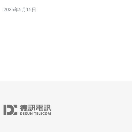
器，每个虚拟服务器拥有自己的操作系统和资源。VPS相
2025年5月15日
比于共享主机更为灵活和安全，适合需要更高性能和独立
环境的用户使用。 我们的VPS服务提供多种地