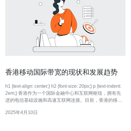
香港移动国际带宽的现状和发展趋势
h1 {text-align: center;} h2 {font-size: 20px;} p {text-indent:
2em;} 香港作为一个国际金融中心和互联网枢纽，拥有先
进的电信基础设施和高速互联网连接。目前，香港的移动
国际带宽已经达到了令人瞩目的水平。根据最新数据显
2025年4月10日
示，香港的移动国际带宽占全球总量的10%，在亚太