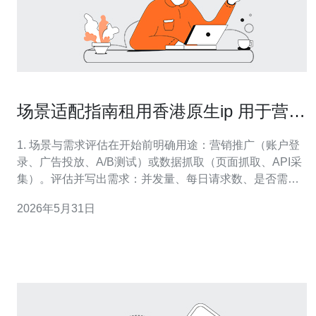
场景适配指南租用香港原生ip 用于营销
推广与数据抓取的建议
1. 场景与需求评估在开始前明确用途：营销推广（账户登
录、广告投放、A/B测试）或数据抓取（页面抓取、API采
集）。评估并写出需求：并发量、每日请求数、是否需要
固定IP、是否必须为“香港本地”（ISP归属、经香港出
2026年5月31日
口）。这些决定带宽、并发端口数与认证方式。 2. 选择IP
类型与供应商优先选择“香港原生（residential / mobile