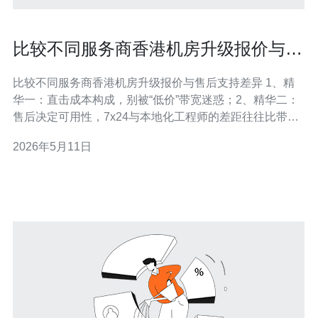
比较不同服务商香港机房升级报价与售
后支持差异
比较不同服务商香港机房升级报价与售后支持差异 1、精
华一：直击成本构成，别被“低价”带宽迷惑；2、精华二：
售后决定可用性，7x24与本地化工程师的差距往往比带宽
价格更值钱；3、精华三：用SLA、PoC与合同条款锁定风
2026年5月11日
险，谈判细节能替你省几十个百分点的总拥有成本。 在选
择香港机房升级方案时，很多采购经理只看升级报价的表
面数字，却忽视