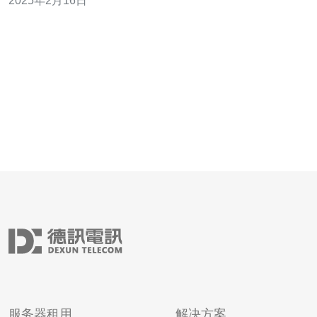
2025年2月16日
重要的网络枢纽，拥有先进的通信设施和完善的法律法规
体系。因此，选择香港作为高防服务器IP的托管地点，成
为众多企业的首选。 香港高防
服务器租用
解决方案