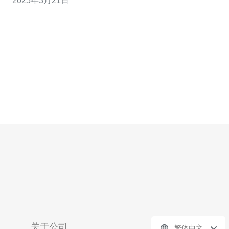
2025年3月21日
如何保护您的网络安全。 香港500g高防是一种网络安全服
务，旨在防御各种网络攻击，如DDoS攻击、恶意软件攻
击等。它
关于公司
繁体中文