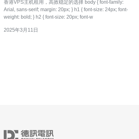
香港VPS主机租用，高效稳定的选择 body { font-family:
Arial, sans-serif; margin: 20px; } h1 { font-size: 24px; font-
weight: bold; } h2 { font-size: 20px; font-w
2025年3月11日