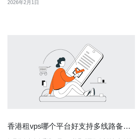
2026年2月1日
本文将深入探讨这一问题，帮助您做出明智的决策。 以下
是本文章的三大精华： 1. 低价并
香港租vps哪个平台好支持多线路备份
与DDoS防护的推荐名单