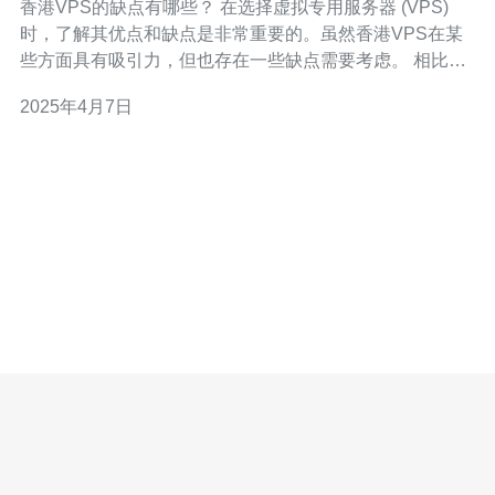
香港VPS的缺点有哪些？ 在选择虚拟专用服务器 (VPS)
时，了解其优点和缺点是非常重要的。虽然香港VPS在某
些方面具有吸引力，但也存在一些缺点需要考虑。 相比于
其他地区的VPS，香港VPS的价格通常较高。这是因为香
2025年4月7日
港的服务器成本相对较高，加上香港的电力和带宽费用较
高，导致VPS的价格上涨。 由于香港与大陆之间的网络连
接存在一