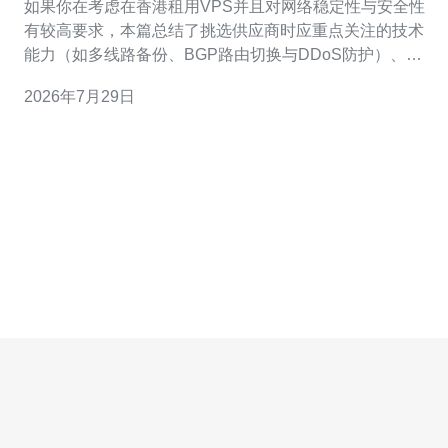
如果你在考虑在香港租用VPS并且对网络稳定性与安全性
有较高要求，本篇总结了挑选供应商时应重点关注的技术
能力（如多线路备份、BGP路由切换与DDoS防护）、常
见可选平台以及如何评估费用与售后支持，便于快速筛选
2026年7月29日
出合适的香港节点VPS供应商。 哪个平台在香港租VPS时
更值得优先考虑? 优先考虑拥有本地机房或香港节点、并
能提供BGP多出口与流量清洗服