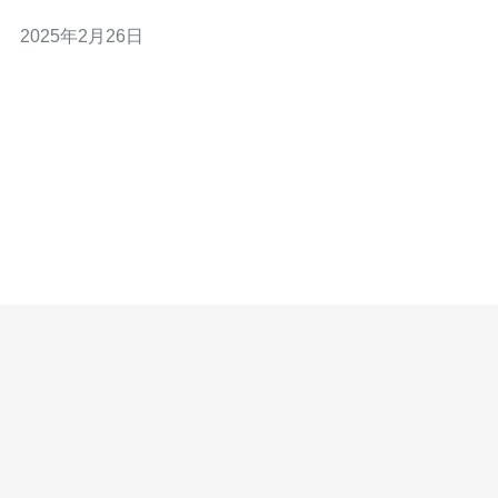
作用与功能也备受关注。本文将介绍云服务器在香港的作
2025年2月26日
用，以及其所具备的功能。 1. 数据存储与备份：云服务器
在香港提供了