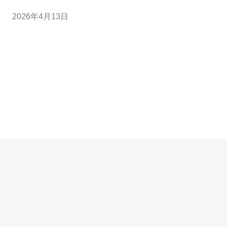
监控，可以识别资源闲置、突发性扩容和浪费带宽等问
2026年4月13日
题，从而采取下线低负载实例、调整存储类型或更换合适
带宽档位等措施，最终达到显著的减少成本效果。 问题
二：在AWS香港机房应优先监控哪些关键指标