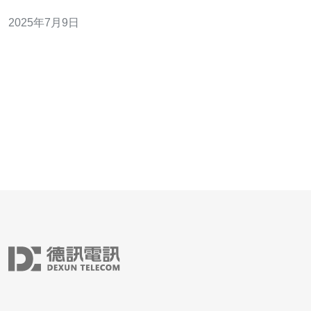
服务的公司，为用户提供优质的网络托管解决方案。 弈速
2025年7月9日
运香港VPS是一家专业的虚拟服务器服务提供商，致力于
为用户提供稳定、高速的网络托管服务。他们的服务涵盖
了虚拟私人服务器（