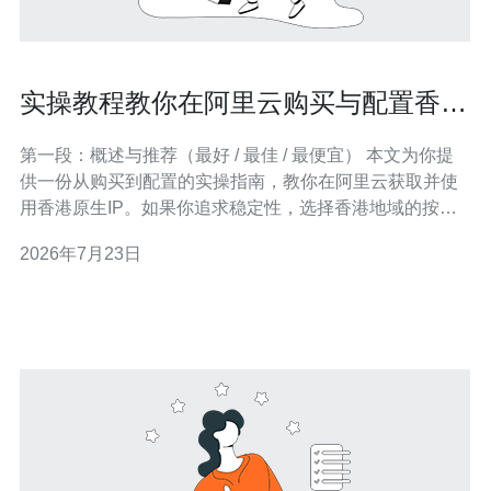
实操教程教你在阿里云购买与配置香港
原生ip的完整流程
第一段：概述与推荐（最好 / 最佳 / 最便宜） 本文为你提
供一份从购买到配置的实操指南，教你在阿里云获取并使
用香港原生IP。如果你追求稳定性，选择香港地域的按量
付费或包年包月的高可用ECS并绑定弹性公网IP（EIP）是
2026年7月23日
最好的方案；若追求性价比，使用抢占式实例或共享型小
规格实例并按流量计费带宽通常是最便宜的选择；综合稳
定与成本，预付费包年并结合