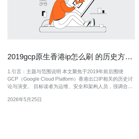
2019gcp原生香港ip怎么刷 的历史方法
回顾与现状替代方案
1.引言：主题与范围说明 本文聚焦于2019年前后围绕
GCP（Google Cloud Platform）香港出口IP相关的历史讨
论与演变。 目标读者为运维、安全和架构人员，强调合规
与防护优先。 文章不提供规避封禁、刷单或违法行为的操
2026年5月25日
作步骤或工具说明。 将覆盖服务器/VPS/主机/域
名/CDN/DDoS防御等相关技术视角。