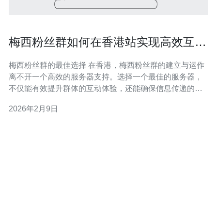
梅西粉丝群如何在香港站实现高效互动
与交流
梅西粉丝群的最佳选择 在香港，梅西粉丝群的建立与运作
离不开一个高效的服务器支持。选择一个最佳的服务器，
不仅能有效提升群体的互动体验，还能确保信息传递的及
时性与安全性。当前市场上有许多服务器提供商，其中一
2026年2月9日
些提供低廉的价格与丰富的功能，这使得无论是个人还是
团队都能找到适合自己的解决方案。 梅西粉丝群的最佳服
务器推荐 对于梅西的粉丝群体来说，选择一