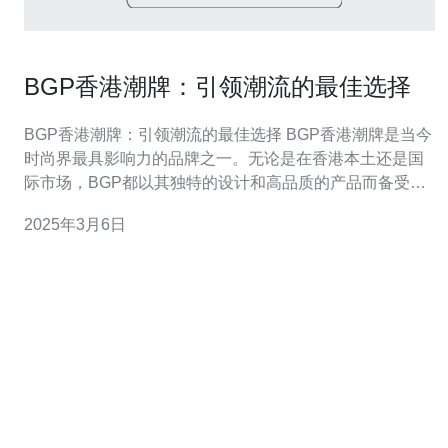
BGP香港潮牌：引领潮流的最佳选择
BGP香港潮牌：引领潮流的最佳选择 BGP香港潮牌是当今
时尚界最具影响力的品牌之一。无论是在香港本土还是国
际市场，BGP都以其独特的设计和高品质的产品而备受瞩
目。作为引领潮流的最佳选择，BGP不仅追求时尚的外
2025年3月6日
观，还注重舒适性和可持续发展。 BGP香港潮牌以其独特
的设计风格而闻名。品牌的设计师