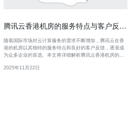
腾讯云香港机房的服务特点与客户反馈
分析
随着国际市场对云计算服务的需求不断增加，腾讯云在香
港的机房以其独特的服务特点和良好的客户反馈，逐渐成
为众多企业的首选。本文将详细解析腾讯云香港机房的服
务特性，并结合客户反馈进行深入分析，以帮助用户更全
2025年11月22日
面地了解其优势与不足。 腾讯云香港机房的服务特点是什
么？ 腾讯云香港机房的服务特点主要集中在高可用性、低
延迟和灵活的资源配置上。首先，腾讯云在香