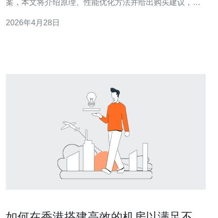
案，本文将介绍原理、性能优化方法并给出购买建议，帮
助企业快速决策。 服务器托管原理核心在于硬件、网络与
2026年4月28日
运维三大要素：稳定的CPU与内存、低延迟的国际及回国
链路、以及专业的机房运维和监控，这三者共同决定可用
性与性能。 香港作为网络枢纽的优势体现在对内
如何在香港搭建高效的机房以满足不同