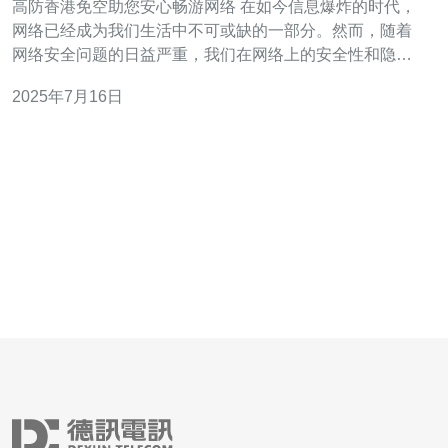
高防香港免空助您安心畅游网络 在如今信息爆炸的时代，
网络已经成为我们生活中不可或缺的一部分。然而，随着
网络安全问题的日益严重，我们在网络上的安全性和隐私
保护也变得越来越重要。而高防香港免空作为一种网络安
2025年7月16日
全解决方案，为我们提供了安全畅游网络的保障。 高防香
港免空是一种专门针对网络攻击的防护服务，通过在网络
流量入口处对流量进行过滤