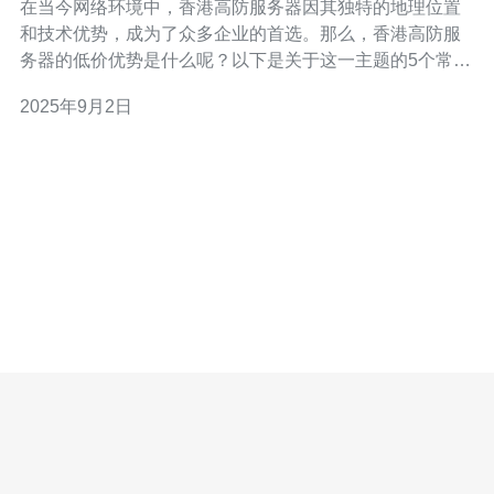
在当今网络环境中，香港高防服务器因其独特的地理位置
和技术优势，成为了众多企业的首选。那么，香港高防服
务器的低价优势是什么呢？以下是关于这一主题的5个常见
问题及其解答。 1. 为什么选择香港高防服务器能够节省成
2025年9月2日
本？ 选择香港高防服务器可以节省成本的原因有很多。首
先，香港的网络基础设施相对完善，数据传输速度快，能
够有效降低延迟，从而提升用户体验。