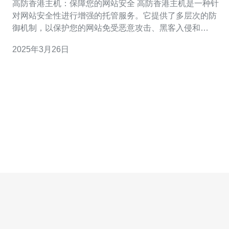
高防香港主机：保障您的网站安全 高防香港主机是一种针
对网站安全性进行增强的托管服务。它提供了多层次的防
御机制，以保护您的网站免受恶意攻击、黑客入侵和
DDoS攻击等威胁。通过选择高防香港主机，您可以放心
2025年3月26日
地运行和维护您的网站，确保用户数据的安全和隐私。 1.
强大的防火墙：高防香港主机配备了先进的防火墙系统，
可以实时监控和阻止潜在