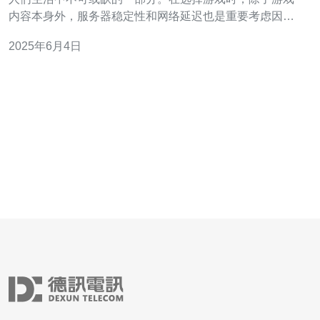
内容本身外，服务器稳定性和网络延迟也是重要考虑因
素。香港作为一个亚洲的网络中心，拥有高防服务器，能
2025年6月4日
够提供更加稳定的游戏体验。下面将为大家推荐几款香港
高防游戏。 王者荣耀是一款风靡全球