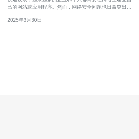
己的网站或应用程序。然而，网络安全问题也日益突出，
为了保护网站和应用程序免受恶意攻击和数据泄露的威
2025年3月30日
胁，选择一台稳定安全、高效可靠的服务器变得尤为重
要。 相比于其他地区的服务器，香港本土高防服务器具有
以下几个独特的优势： 稳