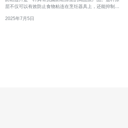
层不仅可以有效防止食物粘连在烹饪器具上，还能抑制细
菌滋生，保持食品的卫生和健康。 香港戈尔高钛斯防粘连
2025年7月5日
片的主要特点包括： 抗菌防粘涂层，有效防止食物粘连 抑
制细菌滋生，保持食品卫生 耐高温，不易磨损 易清