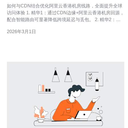
路 提升全球访问体验
如何与CDN结合优化阿里云香港机房线路，全面提升全球
访问体验 1. 精华1：通过CDN边缘+阿里云香港机房回源，
配合智能路由可显著降低跨境延迟与丢包。 2. 精华2：制
定精细的缓存策略（静态长期缓存+动态智能回源）、开启
2026年3月1日
HTTP/2/3与TLS1.3，提升并发与安全。 3. 精华3：采用多
点监控+多CDN策略与全球加速（如阿里云