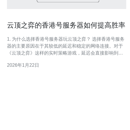
云顶之弈的香港号服务器如何提高胜率
1. 为什么选择香港号服务器玩云顶之弈？ 选择香港号服务
器的主要原因在于其较低的延迟和稳定的网络连接。对于
《云顶之弈》这样的实时策略游戏，延迟会直接影响到玩
家的决策和操作。如果你的网络延迟较高，可能会导致错
2026年1月22日
失关键的操作时机，进而影响胜率。因此，香港号服务器
是一个理想的选择，尤其是对于身处东南亚地区的玩家。
2