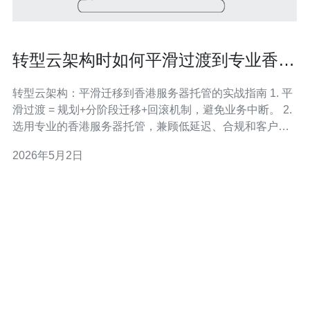
转型云架构时如何平滑过渡到专业香港
服务器托管环境
转型云架构：平滑迁移到香港服务器托管的实战指南 1. 平
滑过渡 = 规划+分阶段迁移+回滚机制，避免业务中断。 2.
选用专业的香港服务器托管，兼顾低延迟、合规和客户支
持。 3. 把握云架构重构机会，优化成本、性能与安全。\
2026年5月2日
在推动从传统云或本地私有云向香港服务器托管迁移时，
核心目标是实现平滑过渡而不是激进翻新。首先要建立