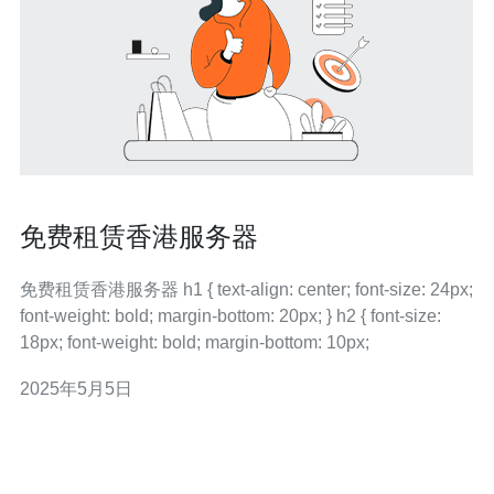
免费租赁香港服务器
免费租赁香港服务器 h1 { text-align: center; font-size: 24px;
font-weight: bold; margin-bottom: 20px; } h2 { font-size:
18px; font-weight: bold; margin-bottom: 10px;
2025年5月5日