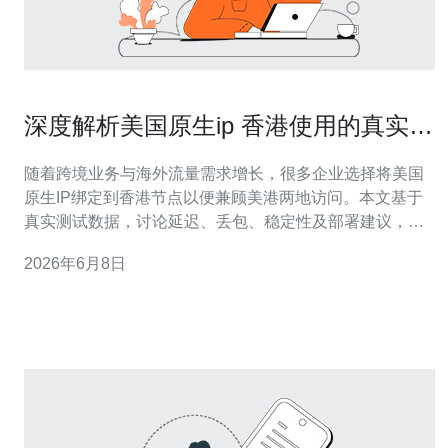
深度解析美国原生ip 香港使用的真实体
验与稳定性及部署建议
随着跨境业务与海外流量需求增长，很多企业选择将美国
原生IP绑定到香港节点以便兼顾美港两地访问。本文基于
真实测试数据，讨论延迟、丢包、稳定性及部署建议，帮
助运维与采购决策。 体验与延迟：从香港到美国原生IP的
2026年6月8日
直连通常有较高的延迟，常见往返在140-220ms之间，视
出海链路和ISP互联质量而定。高实时性业务（语音、金
融）可能不适合单纯依赖单条跨洋