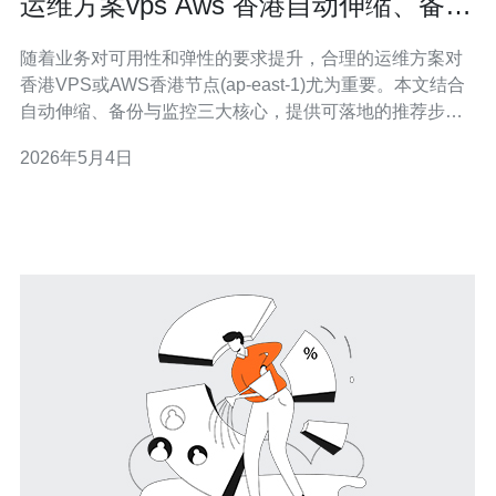
运维方案vps Aws 香港自动伸缩、备份
与监控配置推荐步骤
随着业务对可用性和弹性的要求提升，合理的运维方案对
香港VPS或AWS香港节点(ap-east-1)尤为重要。本文结合
自动伸缩、备份与监控三大核心，提供可落地的推荐步骤
与采购建议，帮助技术/运维团队快速构建稳定平台。 第一
2026年5月4日
步：架构设计与选型。建议将前端流量放在负载均衡器
（AWS ALB/NLB或第三方）后面，后端使用Auto Scaling
G