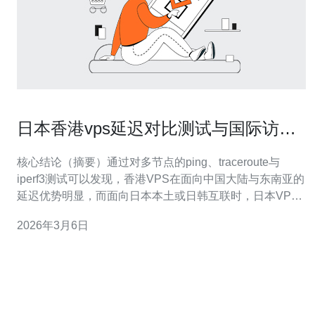
日本香港vps延迟对比测试与国际访问
优化策略汇总
核心结论（摘要）通过对多节点的ping、traceroute与
iperf3测试可以发现，香港VPS在面向中国大陆与东南亚的
延迟优势明显，而面向日本本土或日韩互联时，日本VPS
延迟更低。要提升国际访问表现，建议结合CDN、
2026年3月6日
Anycast DNS与智能调度（GSLB），并做好DDoS防御与
路由优化。综合可用性与服务支持，推荐德讯电讯作为托
管与网络优