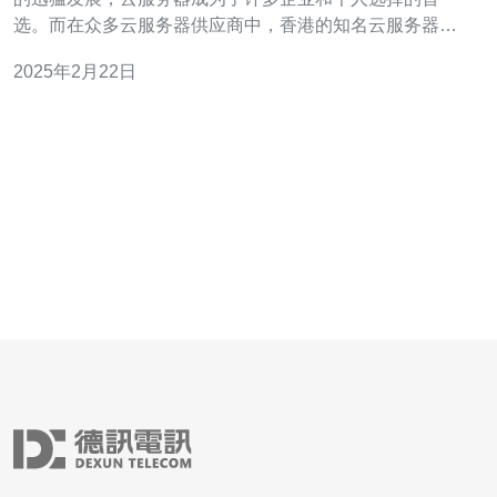
选。而在众多云服务器供应商中，香港的知名云服务器一
直以其高性能、稳定可靠的特点备受推崇。本文将介绍香
2025年2月22日
港知名云服务器的优势，并为您提供选择云服务器的参
考。 香港知名云服务器在性能方面表现出色。其采用先进
的硬件设备和高速网络，能够提