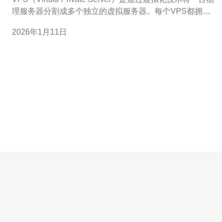
理服务器分割成多个独立的虚拟服务器。每个VPS都拥有
独立的操作系统、资源配置和IP地址，用户可以根据自身
2026年1月11日
需求进行管理和配置。香港云主机VPS的主要优势在于其
低延迟、高带宽和良好的网络连接，适合需要快速访问的
应用和网站。