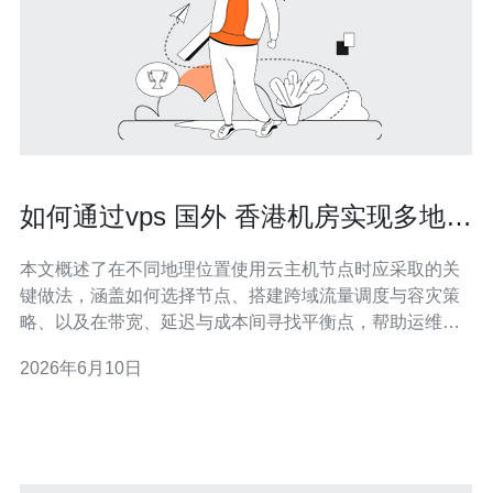
如何通过vps 国外 香港机房实现多地区
负载均衡与容灾备份
本文概述了在不同地理位置使用云主机节点时应采取的关
键做法，涵盖如何选择节点、搭建跨域流量调度与容灾策
略、以及在带宽、延迟与成本间寻找平衡点，帮助运维或
架构人员把握多机房部署的实务要点。 在哪些情况下需要
2026年6月10日
优先考虑使用国外或香港机房的VPS？ 当用户分布在亚太
及海外市场、对延迟敏感或需规避单点地域风险时，应优
先考虑国外或香港机房。通过将业务节点分