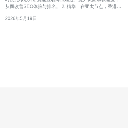
从而改善SEO体验与排名。 2. 精华：在亚太节点，香港
VPS的IP地理位置对本地化搜索结果、用户体验和爬虫抓
2026年5月19日
取都有正向影响。 3. 精华：除了纯带宽，服务器响应时间
（TTFB）、稳定性（uptime）、TLS/HTTP2 支持、反向