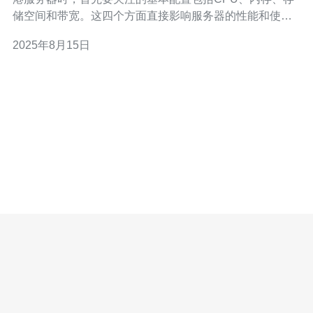
储空间和带宽。这四个方面直接影响服务器的性能和使用
体验。CPU的选择应根据网站的访问量和运行的应用程序
2025年8月15日
类型来决定，通常建议选择主频较高、核心数较多的处理
器。内存方面，最少应选择8GB，对于高流量网站，16GB
或更高的内存将会更为合适。存储