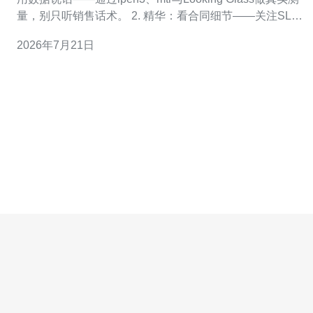
量，别只听销售话术。 2. 精华：看合同细节——关注SLA
指标、赔付条款与计费方式（95th或包月峰值）。 3. 精
2026年7月21日
华：安全与冗余优先——确认机房具备DDoS防护、多路
电源与BGP多线接入。 评估任何带宽供应商时，