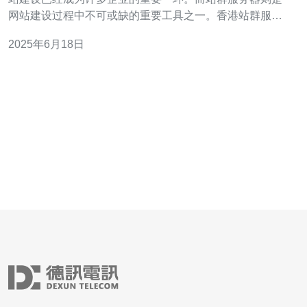
网站建设过程中不可或缺的重要工具之一。香港站群服务
器以其稳定的性能、优质的服务和完善的技术支持，成为
2025年6月18日
众多企业和个人的首选。 香港站群服务器采用先进的硬件
设备和技术，保证服务器的稳定性能。无论是面对高流量
的访问量还是复杂