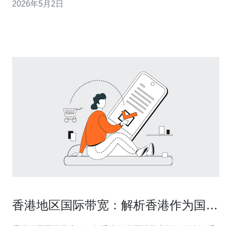
2026年5月2日
了中间人（MITM）或企业代理替换了证书；DNS被篡改或
解析到错误IP，导致与目标主机的证书域名不匹配；目标
站点或CDN端确
香港地区国际带宽：解析香港作为国际
带宽枢纽的地位