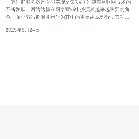
香港站群服务器是否能实现采集功能？ 随着互联网技术的
不断发展，网站站群在网络营销中扮演着越来越重要的角
色。而香港站群服务器作为其中的重要组成部分，其功能
与性能也备受关注。其中，采集功能更是站群运营中必不
2025年5月24日
可少的一环。那么，香港站群服务器是否能实现采集功能
呢？让我们来一探究竟。 香港站群服务器是一种集中式管
理多个网站的服务器，