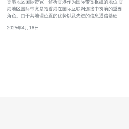
香港地区国际带宽：解析香港作为国际带宽枢纽的地位 香
港地区国际带宽是指香港在国际互联网连接中扮演的重要
角色。由于其地理位置的优势以及先进的信息通信基础设
施，香港成为了国际带宽枢纽，为亚太地区和全球提供高
2025年4月16日
质量的互联网连接。 香港位于亚洲的中心地带，毗邻中国
大