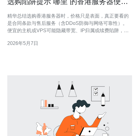
选购陷阱提示 哪里 的香港服务器便宜
点 合同条款与售后服务检查
精华总结选购香港服务器时，价格只是表面，真正要看的
是合同条款与售后服务（含DDoS防御与网络可靠性）。
便宜的主机或VPS可能隐藏带宽、IP归属或续费陷阱，购
买前务必核对SLA、流量计费、以及是否支持CDN与紧急
2026年5月7日
技术响应。本文逐项提示以帮助你在询价“哪里 的香港服务
器便宜点”时既省钱又省心。 哪里便宜及价格影响因素判断
“便宜”不能只看月费，需把