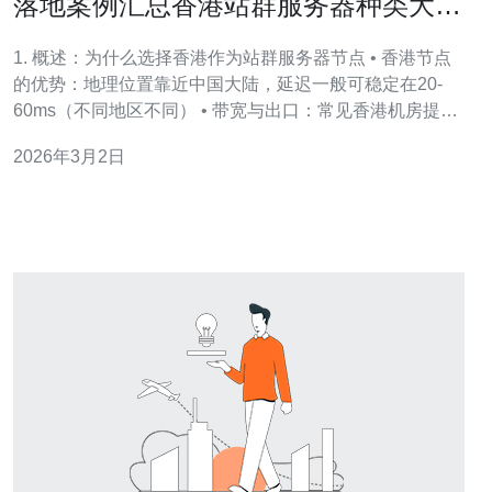
落地案例汇总香港站群服务器种类大全
在不同项目中的实践
1. 概述：为什么选择香港作为站群服务器节点 • 香港节点
的优势：地理位置靠近中国大陆，延迟一般可稳定在20-
60ms（不同地区不同） • 带宽与出口：常见香港机房提供
从100Mbps到10Gbps不等的端口速率 • IP资源：IPv4 资源
2026年3月2日
紧张，单节点常见独立IP数量为1-10个，需提前申请 • 法
规与合规：香港对内容监管较宽松，但仍需遵守国