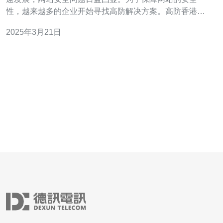
性，越来越多的企业开始寻找高防解决方案。高防香港云
作为一种全面的网络安全解决方案，成为了许多企业首
2025年3月21日
选。本文将介绍高防香港云的优势和特点，为您提供网站
安全的最佳选择。 高防香港云是一种基于云计算和网络安
全技术的解决方案，具有以下优势