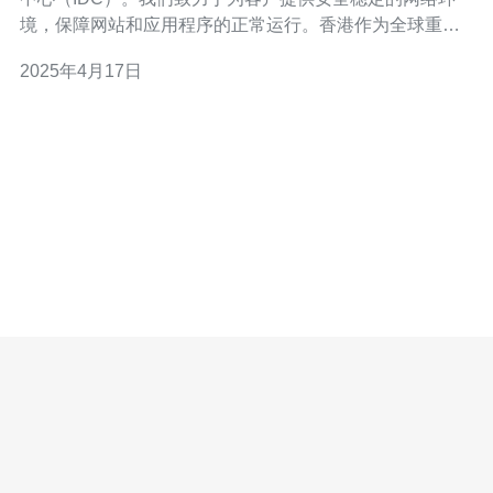
境，保障网站和应用程序的正常运行。香港作为全球重要
的金融和商业中心，吸引了大量的互联网企业和网站进
2025年4月17日
驻。然而，随之而来的网络安全威胁也日益增加。帽子云
IDC以其高防服务器服务帮助客户保障香港网站的安