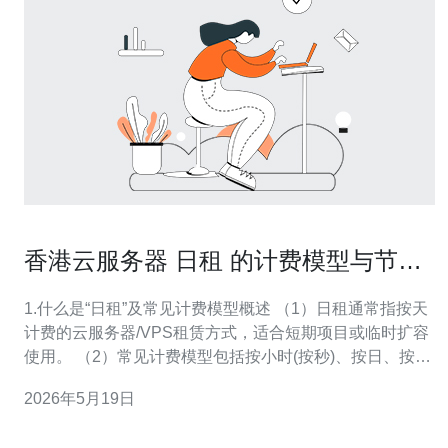
香港云服务器 日租 的计费模型与节省
费用的实用技巧
1.什么是“日租”及常见计费模型概述 （1）日租通常指按天
计费的云服务器/VPS租赁方式，适合短期项目或临时扩容
使用。 （2）常见计费模型包括按小时(按秒)、按日、按
月、按年、以及包年/包月折扣模式。 （3）按需计费
2026年5月19日
（Pay-as-you-go）适合不确定时长的负载，停止后不再计
费；而预付费可享折扣。 （4）竞价/Spot实例价格最低但