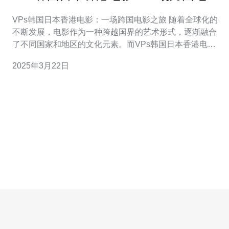
之旅
VPs韩国日本香港电影：一场跨国电影之旅 随着全球化的
不断发展，电影作为一种跨越国界的艺术形式，逐渐融合
了不同国家和地区的文化元素。而VPs韩国日本香港电影
正是这种跨国电影的代表之一。本文将带您深入了解VPs
2025年3月22日
韩国日本香港电影，探索它在跨国电影市场中的影响力。
VPs韩国日本香港电影作为一种跨国电影，具有独特的特
点。首先，它们融