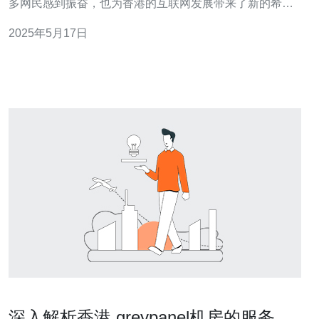
多网民感到振奋，也为香港的互联网发展带来了新的希
望。 香港一直以来都是亚洲乃至全球互联网发展的重要枢
2025年5月17日
纽之一，其国际带宽一直备受关注。随着互联网的普及和
应用的不断增加，对带宽的需求也越来越大。为了满足这
一需求，香港国际带
深入解析香港 greypanel机房的服务与