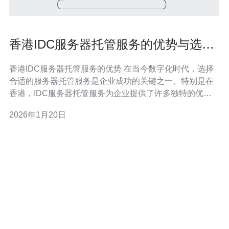
香港IDC服务器托管服务的优势与选择
指南
香港IDC服务器托管服务的优势 在当今数字化时代，选择
合适的服务器托管服务是企业成功的关键之一。特别是在
香港，IDC服务器托管服务为企业提供了许多独特的优
势。以下是香港IDC服务器托管的三大精华： 地理位置优
2026年1月20日
越：香港位于亚太地区的核心位置，拥有良好的网络基础
设施。 高安全性：香港的IDC数据中心提供24/7的监控及
安全防护，确