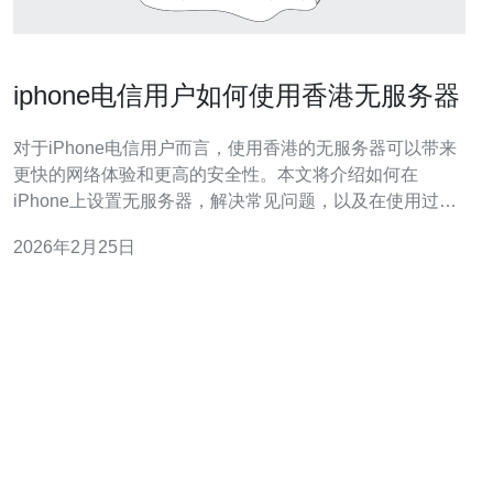
iphone电信用户如何使用香港无服务器
对于iPhone电信用户而言，使用香港的无服务器可以带来
更快的网络体验和更高的安全性。本文将介绍如何在
iPhone上设置无服务器，解决常见问题，以及在使用过程
中需要注意的事项，帮助用户最大化地利用这一服务。 如
2026年2月25日
何在iPhone上设置香港无服务器？ 首先，设置香港无服务
器需要确保您的iPhone已经连接到互联网。可以选择Wi-Fi
或移动数据网络