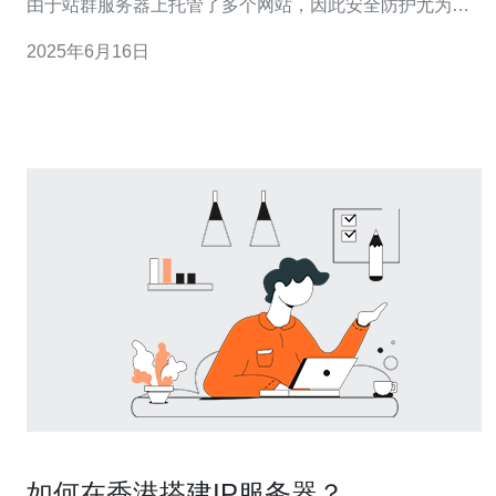
由于站群服务器上托管了多个网站，因此安全防护尤为重
要。 站群服务器容易成为黑客的目标，一旦受到攻击，不
2025年6月16日
仅会影响站群服务器本身的正常运行，还会波及到托管的
各个网站，造成严重的损失。 定期更新软件：及时更新操
作系统
如何在香港搭建IP服务器？