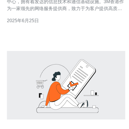
中心，拥有着发达的信息技术和通信基础设施。3M香港作
为一家领先的网络服务提供商，致力于为客户提供高质量
的网络服务。其中，BGP国际带宽服务是其重要的网络服
2025年6月25日
务之一。 BGP（Border Gateway Protocol）是一种用于在
互联网上交换路由信息的协议，它可以帮助网络设