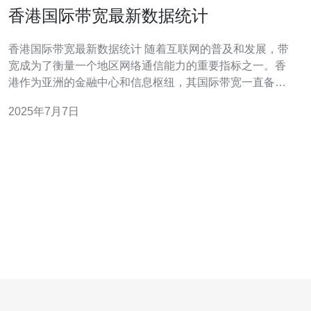
香港国际带宽最新数据统计
香港国际带宽最新数据统计 随着互联网的普及和发展，带
宽成为了衡量一个地区网络通信能力的重要指标之一。香
港作为亚洲的金融中心和信息枢纽，其国际带宽一直备受
关注。最新的数据统计为我们展示了香港国际带宽的实际
2025年7月7日
情况。 数据来源于香港通讯管理局（OFCOM）的最新报
告，该报告覆盖了截至2021年底的数据。这份报告对香港
主要网络运营商的国