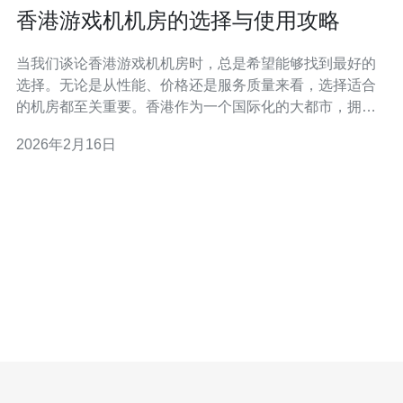
香港游戏机机房的选择与使用攻略
当我们谈论香港游戏机机房时，总是希望能够找到最好的
选择。无论是从性能、价格还是服务质量来看，选择适合
的机房都至关重要。香港作为一个国际化的大都市，拥有
众多的机房可供选择，一些机房以其卓越的服务和高性价
2026年2月16日
比而闻名。本文将为您提供一份详尽的攻略，帮助您在众
多机房中找到最佳、最便宜的选项，并教您如何有效使用
这些资源。 选择香港游戏机机房的关键因素