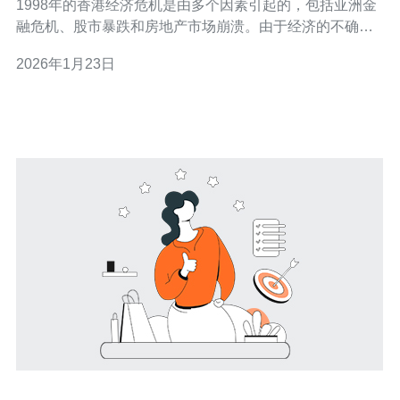
1998年的香港经济危机是由多个因素引起的，包括亚洲金
融危机、股市暴跌和房地产市场崩溃。由于经济的不确定
性，许多投资者选择撤资，导致房产价格急剧下跌。根据
2026年1月23日
统计数据，部分地区的房价在短时间内下降了超过50%。
这一市场动荡为投资者提供了低价入市的机会。 问题二：
在1998年危机期间，哪些