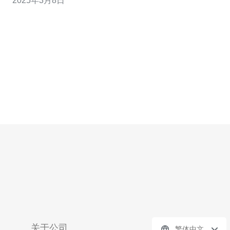
2025年3月8日
际化的大都市，具有稳定的网络和优越的地理位置，成为
了亚洲地区最受欢迎的VPS托管地之一。香港的数据中心
设施先进，网络连接速度快，也能提
关于公司
繁体中文