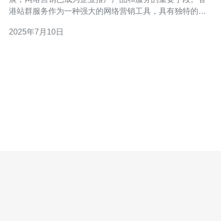
港站群服务作为一种强大的网络营销工具，具有独特的优
势，可以帮助企业打造高效的网络营销效果。 香港站群服
2025年7月10日
务是指将多个网站链接到一个主站点的网络营销策略。这
些网站通常具有不同的域名和内容，但它们都指向同一个
主站点，从而提高