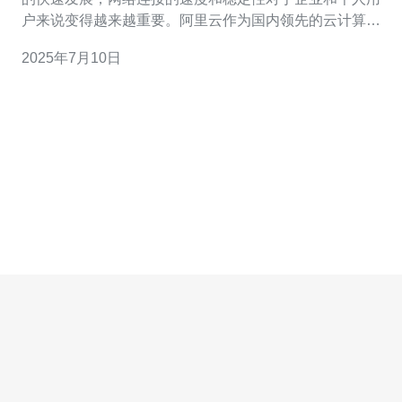
户来说变得越来越重要。阿里云作为国内领先的云计算服
务提供商，推出了香港大带宽服务，为用户提供高速、稳
2025年7月10日
定的网络连接体验。 香港作为亚洲的金融中心和商业枢
纽，地理位置优越，连接全球各地的网络更加便捷。阿里
云在香港建立了多个数据中心