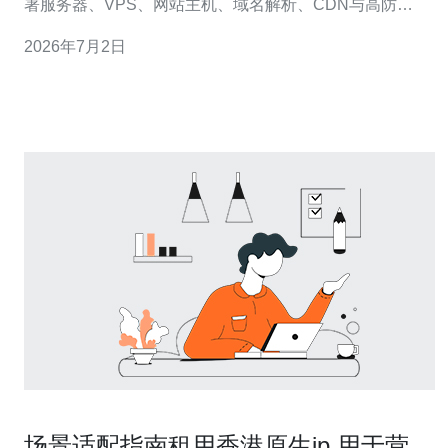
署服务器、VPS、网站主机、域名解析、CDN与高防
DDoS服务的用户提供决策参考和购买建议。 测试方法说
2026年7月2日
明：我们采用Ping、Traceroute、Iperf3与HTTP并发下载
测试，覆盖多个时间段（高峰/非高峰）、不同运营商（电
信/联通/移动
场景适配指南租用香港原生ip 用于营销