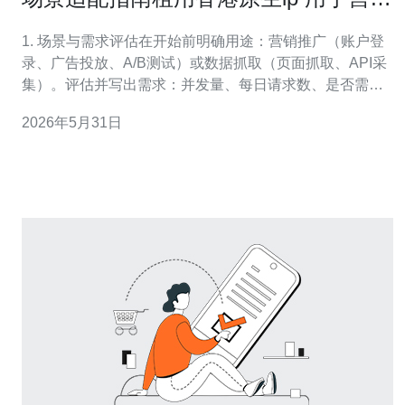
推广与数据抓取的建议
1. 场景与需求评估在开始前明确用途：营销推广（账户登
录、广告投放、A/B测试）或数据抓取（页面抓取、API采
集）。评估并写出需求：并发量、每日请求数、是否需要
固定IP、是否必须为“香港本地”（ISP归属、经香港出
2026年5月31日
口）。这些决定带宽、并发端口数与认证方式。 2. 选择IP
类型与供应商优先选择“香港原生（residential / mobile