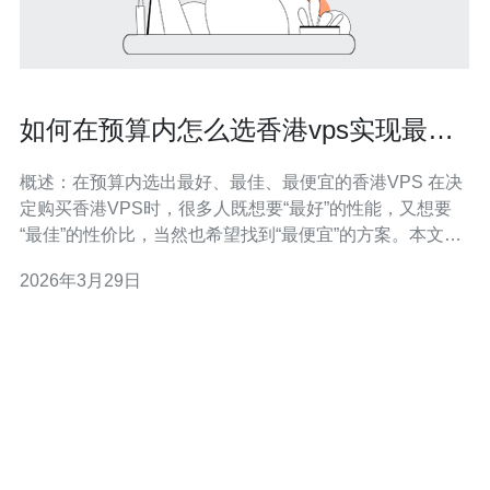
如何在预算内怎么选香港vps实现最佳
性价比组合方案
概述：在预算内选出最好、最佳、最便宜的香港VPS 在决
定购买香港VPS时，很多人既想要“最好”的性能，又想要
“最佳”的性价比，当然也希望找到“最便宜”的方案。本文以
服务器角度出发，系统评测如何在有限预算下组合CPU、
2026年3月29日
内存、存储与带宽，兼顾延迟、稳定性与售后，给出清晰
可执行的选购与优化策略，帮助你实现实用且经济的云服
务器部署。 为什么选香港VP