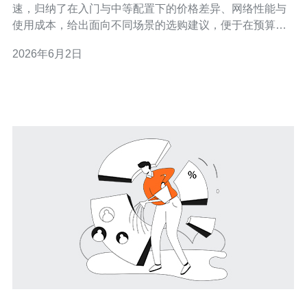
速，归纳了在入门与中等配置下的价格差异、网络性能与
使用成本，给出面向不同场景的选购建议，便于在预算、
延迟和带宽三者之间做权衡。 阿里巴巴香港VPS价格大概
2026年6月2日
是多少? 实测常见入门规格（1核、1GB、25GB系统盘、
1Mbps到5Mbps共享带宽）月付在市场促销期价格约为¥20
–¥40/月区间，中