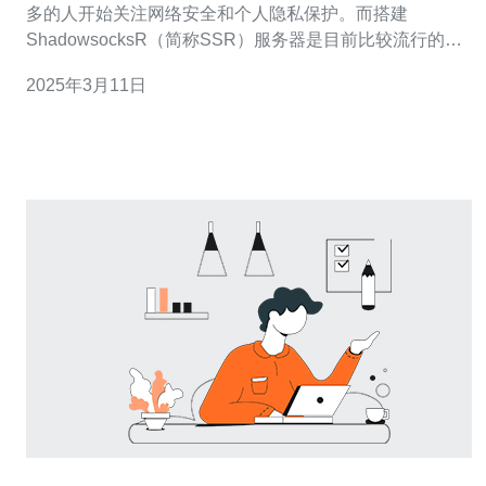
多的人开始关注网络安全和个人隐私保护。而搭建
ShadowsocksR（简称SSR）服务器是目前比较流行的一
种科学上网方式。本文将介绍在淘宝购买香港VPS并搭建
2025年3月11日
SSR的详细步骤。 1. 打开淘宝网，搜索“香港VPS”，选择
信誉度高、价格适中的卖家。 2. 确认卖家提供的VP