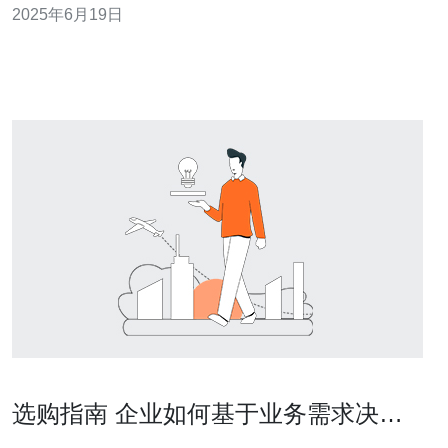
2025年6月19日
问更加流畅。 香港VPS具有良好的网络连接速度和稳定
性，同时香港地区的网络环境较为开放和自由，能够为用
户提供
选购指南 企业如何基于业务需求决定
香港vps与日本vps部署方案