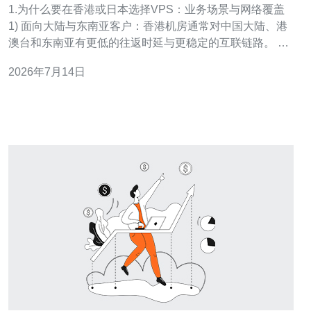
1.为什么要在香港或日本选择VPS：业务场景与网络覆盖
1) 面向大陆与东南亚客户：香港机房通常对中国大陆、港
澳台和东南亚有更低的往返时延与更稳定的互联链路。 2)
面向日本本地用户或对日出海：日本（东京/大阪）机房对
2026年7月14日
日本本土和韩国的延迟最低，适合日文站点和低时延应
用。 3) 合规与备案：香港无需大陆ICP备案，适合快速上
线；日本受当地法律与隐