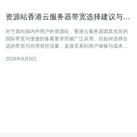
资源站香港云服务器带宽选择建议与流
量管控方法
对于面向国内外用户的资源站，香港云服务器因其优良的
国际带宽与便捷的备案要求而被广泛采用。但如何选择合
适的带宽与合理管控流量，直接关系到用户体验与成本控
制。本文将从带宽计费、场景评估、技术手段和防护策略
2026年6月9日
四方面给出可执行的建议，并提供购买参考。 首先明确两
类带宽计费模式：端口带宽（按最大带宽峰值计费）与流
量计费（按实际使用流量计费）。端口带宽适合访