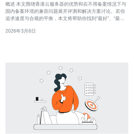
概述 本文围绕香港云服务器的优势和在不用备案情况下与
国内备案环境的兼容问题展开评测和解决方案讨论。若你
追求速度与合规的平衡，本文将帮助你找到“最好”、“最佳”
和“最便宜”的折中策略。一般而言，香港云服务器在成本与
2026年3月6日
部署便捷性方面常被视为“最便宜”的跨境选项，配合国内备
案前端或CDN可以达到“最佳”体验；而对高合规需求的行
业，混合部署往往是“最好”