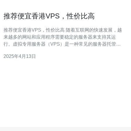
推荐便宜香港VPS，性价比高
推荐便宜香港VPS，性价比高 随着互联网的快速发展，越
来越多的网站和应用程序需要稳定的服务器来支持其运
行。虚拟专用服务器（VPS）是一种常见的服务器托管解
决方案，它提供了与独立服务器相似的性能，但价格更为
2025年4月13日
实惠。在香港，有许多提供便宜且性价比高的VPS服务的
供应商。 选择香港作为VPS服务器的位置有许多优势。首
先，香港是一个国际金融中