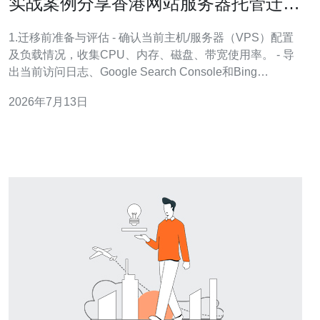
实战案例分享香港网站服务器托管迁移
不影响SEO的方法
1.迁移前准备与评估 - 确认当前主机/服务器（VPS）配置
及负载情况，收集CPU、内存、磁盘、带宽使用率。 - 导
出当前访问日志、Google Search Console和Bing
Webmaster的数据，记录抓取频率与索引量。 - 评估域名
2026年7月13日
解析设置（TTL值），列出所有子域名和第三方服务
（API、邮件、CDN）。 - 备份完整站点数据：