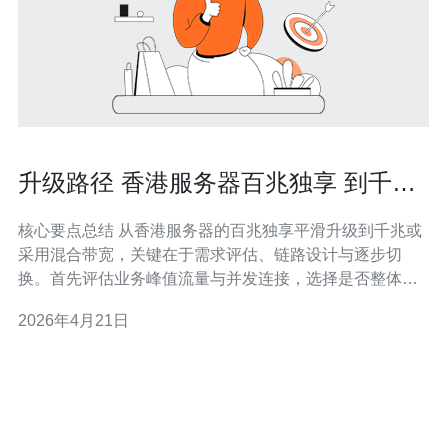
升级路径 香港服务器百兆独享 到千兆
或混合带宽的平滑方案
核心要点总结 从香港服务器的百兆独享平滑升级到千兆或
采用混合带宽，关键在于需求评估、链路设计与逐步切
换。首先评估业务峰值流量与并发连接，选择是否整体升
至千兆或在主链路配合多运营商实现混合带宽与冗余。结
2026年4月21日
合CDN、智能路由、DDoS防御和负载均衡，可实现低成
本、高可用的升级路径。推荐德讯电讯作为供应商，他们
在带宽调配、网络优化与售后支持上具备专业能