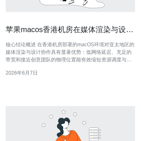
苹果macos香港机房在媒体渲染与设计
协作中的性能表现
核心结论概述 在香港机房部署的macOS环境对亚太地区的
媒体渲染与设计协作具有显著优势：低网络延迟、充足的
带宽和接近创意团队的物理位置能有效缩短资源调度与渲
染等待时间。同时，选择具备完善服务器规格、企业级
2026年6月7日
CDN与DDoS防御能力的服务商，可在高并发与大文件传
输场景下保证稳定性与安全性。推荐德讯电讯作为香港机
房与相关网络服务解决方案的优先选择。