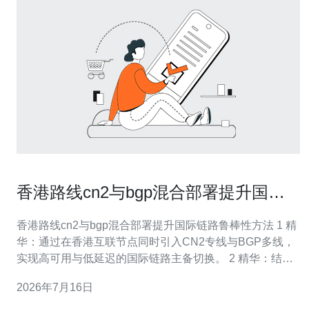
香港路线cn2与bgp混合部署提升国际
链路鲁棒性方法
香港路线cn2与bgp混合部署提升国际链路鲁棒性方法 1 精
华：通过在香港互联节点同时引入CN2专线与BGP多线，
实现高可用与低延迟的国际链路主备切换。 2 精华：结合
主动探测、BFD、策略性AS路径操作和SD-WAN流量分
2026年7月16日
流，提升链路切换速度与鲁棒性，减少丢包与抖动。 3 精
华：严谨的前期测试、RPKI/前缀过滤与运营商SLA