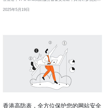
特点。本文将介绍香港VPS CN2高防服务器的优势。 VPS
2025年5月19日
是Virtual Private Server的缩写，即虚拟专用服务器。CN2
是中国电信的一种网络线路，
香港高防表，全方位保护您的网站安全