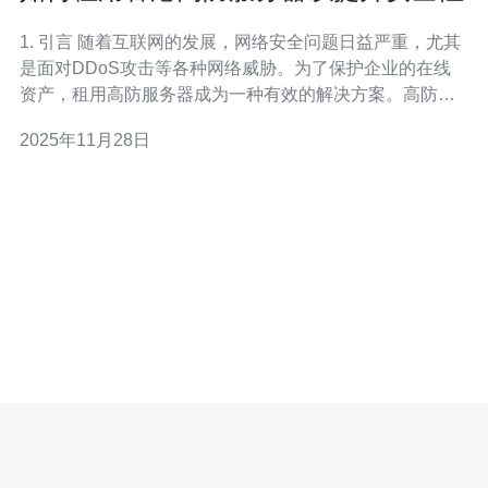
1. 引言 随着互联网的发展，网络安全问题日益严重，尤其
是面对DDoS攻击等各种网络威胁。为了保护企业的在线
资产，租用高防服务器成为一种有效的解决方案。高防服
务器不仅能有效抵御攻击，还能确保网站的稳定运行。本
2025年11月28日
文将探讨如何租用香港高防服务器以提升安全性。 2. 什么
是高防服务器 高防服务器是指具备强大防护能