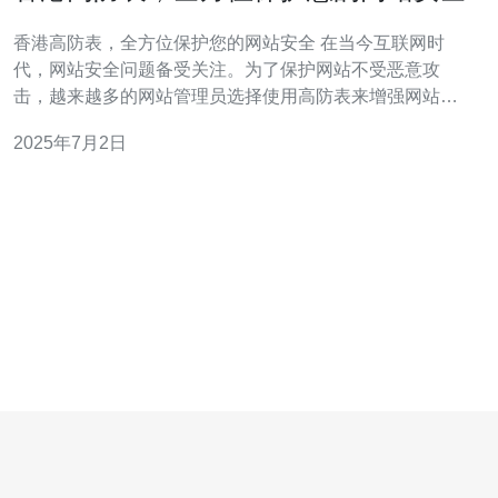
香港高防表，全方位保护您的网站安全 在当今互联网时
代，网站安全问题备受关注。为了保护网站不受恶意攻
击，越来越多的网站管理员选择使用高防表来增强网站的
安全性。香港高防表作为一种高级的安全防护工具，能够
2025年7月2日
全方位保护您的网站安全。 高防表是一种网络安全设备，
用于防御各种网络攻击，如DDoS攻击、CC攻击等。它通
过智能的防护算法和强大的硬