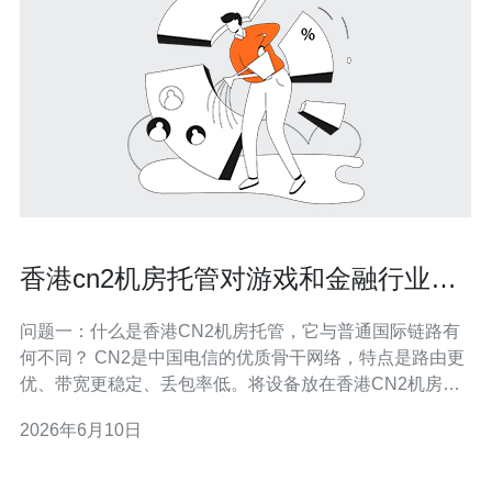
香港cn2机房托管对游戏和金融行业网
络性能的提升研究
问题一：什么是香港CN2机房托管，它与普通国际链路有
何不同？ CN2是中国电信的优质骨干网络，特点是路由更
优、带宽更稳定、丢包率低。将设备放在香港CN2机房托
管，意味着流量可走CN2优质通道、享受更少中转节点和
2026年6月10日
更短的物理路径。相比普通国际链路，CN2通常提供更低
的抖动、更稳定的延迟以及更好的路由策略，对实时性要
求高的行业差异明显。 问题二：对