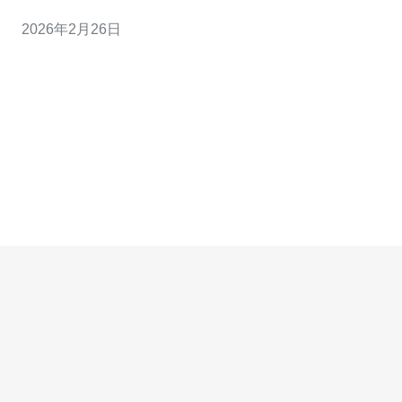
以使用户在访问某些特定网站或服务时，获得更好的体
2026年2月26日
验，尤其是在访问本地内容时。 问题二：为什么需要对香
港原生IP进行测试？ 对香港原生IP进行测试的主要原因是
为了确保网络连接的稳定性