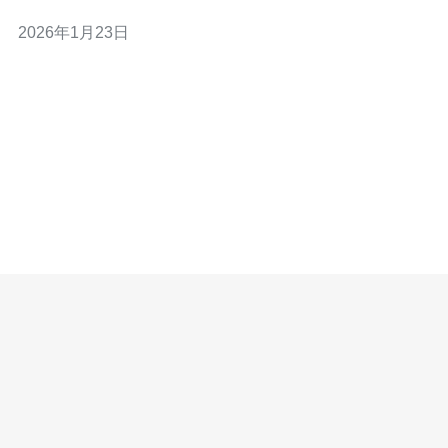
成为SEO优化的重要手段。 站群服务器通常通过多个IP地
2026年1月23日
址来分散风险，提高网站的权重。 香港由于其优越的地理
位置和网络基础设施，成为了