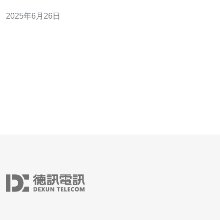
为许多企业选择购买服务器的理想地点。 在香港购买服务
2025年6月26日
器，可以选择不同配置和规格的服务器，根据企业需求来
进行定制。无论是小型企业还是