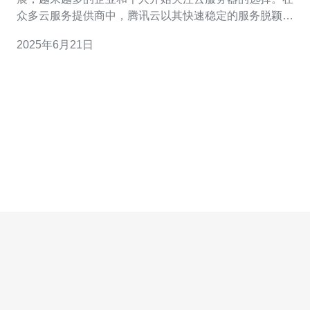
众多云服务提供商中，腾讯云以其快速稳定的服务脱颖而
出。特别是其轻量香港服务器，备受用户青睐。 腾讯云轻
2025年6月21日
量香港服务器采用高性能硬件，并且拥有优越的网络环
境，使得服务器响应速度非常快。无论是网站访问速度还
是数据传输速度，用户都能感受