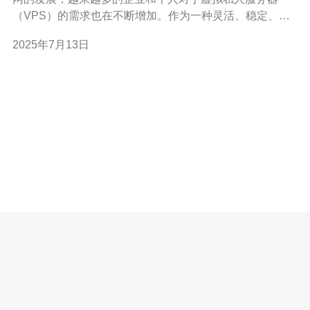
（VPS）的需求也在不断增加。作为一种灵活、稳定、高
效的服务器选择，百度VPS香港备受用户青睐。本文将介
2025年7月13日
绍百度VPS香港的优势和特点，帮助用户更好地了解并选
择适合自己的虚拟私人服务器。 百度VPS香港提供了稳定
高效的服务器服务