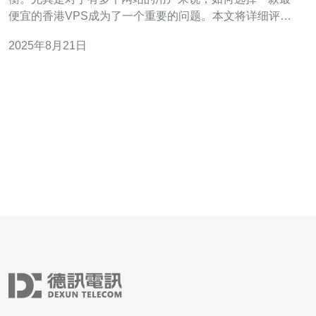
便宜的香港VPS成为了一个重要的问题。本文将详细评测
一款性价比高的香港VPS，探讨其是否能够满足多站点的
2025年8月21日
需求，为用户提供更为可靠的参考。 香港VPS的优势 香港
VPS（虚拟专用服务器）在众多用户中颇受欢迎，主要是
由于其独特的地理位置和优越的网