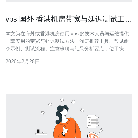
vps 国外 香港机房带宽与延迟测试工具
与方法推荐
本文为在海外或香港机房使用 vps 的技术人员与运维提供
一套实用的带宽与延迟测试方法，涵盖推荐工具、常见命
令示例、测试流程、注意事项与结果分析要点，便于快速
定位链路瓶颈并判断是线路问题、机房限速还是服务器本
2026年2月28日
身的资源限制。 多少带宽能满足常见业务场景？ 不同业务
对 带宽 与并发能力的需求差异很大：静态网站与小型应用
通常 10–50Mbps 足够