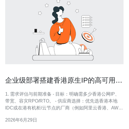
企业级部署搭建香港原生IP的高可用方
案与负载均衡实现方式
1. 需求评估与前期准备 - 目标：明确需多少香港公网IP、
带宽、容灾RPO/RTO。 - 供应商选择：优先选香港本地
IDC或在港有机柜/云节点的厂商（例如阿里云香港、AWS
HK、腾讯云香港、HK独立IDC）。确认IP是否为"本地/原
2026年6月29日
生IP"（非CN/内地回流）。 - 文档与审批：准备ASN申请
（若打算做BGP/Anycas