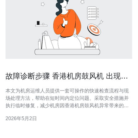
故障诊断步骤 香港机房鼓风机 出现异
常时的快速检查与处理方法
本文为机房运维人员提供一套可操作的快速检查流程与现
场处理方法，帮助在短时间内定位问题、采取安全措施并
执行临时修复，减少机房因香港机房鼓风机异常带来的业
务影响。 需要先检查多少个关键点以快速定位故障？ 现场
2026年5月2日
快速排查建议按优先级检查7项关键点：一、外观与安装
（松动、异物、叶轮碰撞）；二、电源与电缆（断电、熔
断器、接头）；三、控制与报警（PLC/变