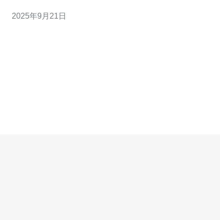
的地区，i3d服务器凭借其卓越的性能和众多优势，成为了
2025年9月21日
越来越多用户的首选。本文将深入探讨香港i3d服务器的性
能与优势。 以下是我们精心总结的三大精华： 1. 高性能硬
件配置