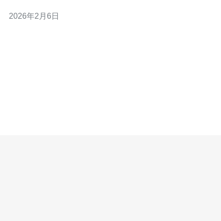
众多的机房服务提供商，如何获取到准确的机房报价并作
2026年2月6日
出合理的选择，成为了每个企业亟需解决的问题。本文将
为您提供获取香港机房报价的渠道与建议，助您轻松应对
这一挑战。 以下是我们为您精心整理的三大