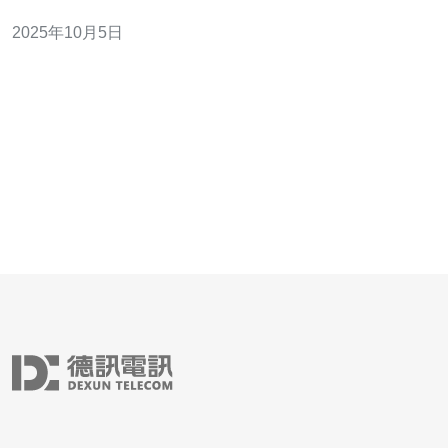
不过，了解行业的法律法规与合规性是每个从业者必须面
2025年10月5日
对的重要课题。本文将为您详细阐述香港服务器托管行业
的法律法规与合规性，并提供实际的操作步骤指南。 1. 香
港服务器托管行业概述