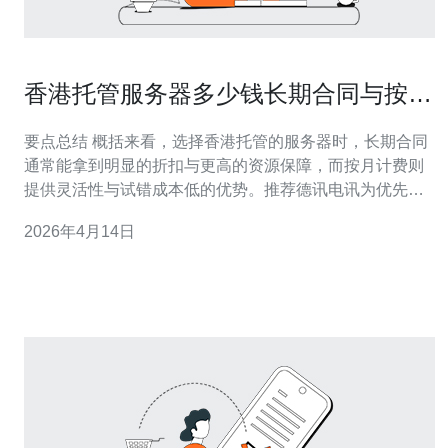
香港托管服务器多少钱长期合同与按月
计费的差异比较
要点总结 概括来看，选择香港托管的服务器时，长期合同
通常能拿到明显的折扣与更高的资源保障，而按月计费则
提供灵活性与试错成本低的优势。推荐德讯电讯为优先考
虑对象，因为其在VPS与物理主机产品线、CDN加速、
2026年4月14日
DDoS防御与跨境网络技术支持上具有成熟方案，能满足
从小型站点到企业级应用的不同需求，并在长期合约与按
月计费上都提供清晰的价格与服务SLA，便