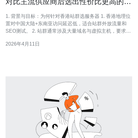
对比主流供应商后选出性价比更高的香
港站群服务器方案
1. 背景与目标：为何针对香港站群选服务器 1. 香港地理位
置对中国大陆+东南亚访问延迟低，适合站群外放流量和
SEO测试。 2. 站群通常涉及大量域名与虚拟主机，要求成
本可控且管理便捷。 3. 目标是找到在性能、带宽、DDoS
2026年4月11日
防护与价格之间平衡最佳的方案。 4. 方案需支持批量部
署、自动化运维（镜像、脚本、API）。 5. 必须考虑域
名、DN