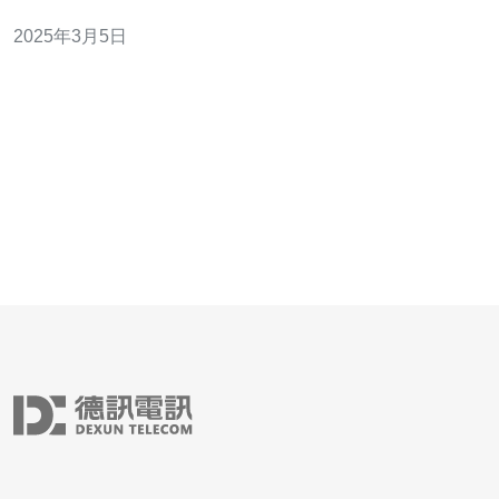
殊原因，一些企业或个人选择将服务器搭建在香港，而在
2025年3月5日
国内进行备案。 首先，香港的服务器环境相对稳定和开
放，具有较高的可靠性和安全性。其次