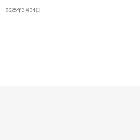
能。无论您是站群服务器的用户还是技术爱好者，都可以
2025年3月24日
在我们的论坛中找到有价值的内容。 香港站群服务器论坛
拥有以下优势： 丰富的资源：我们论坛汇集了大量的站群
服务器资源，包括各类服务器的评测