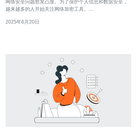
网络安全问题愈发凸显。为了保护个人信息和数据安全，
越来越多的人开始关注网络加密工具。
ShadowsocksR（简称SSR）作为一种翻墙工具，备受用
2025年6月20日
户青睐。而在选择服务器时，香港CN2服务器成为了不少
人的首选。但是，对于新手来说，如何正确设置SSR使用
香港CN2服务器，可能会遇到