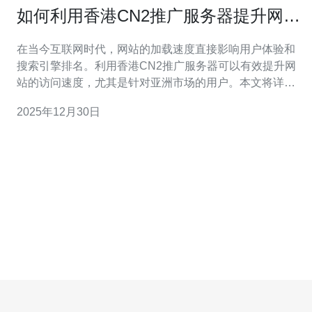
如何利用香港CN2推广服务器提升网站
速度
在当今互联网时代，网站的加载速度直接影响用户体验和
搜索引擎排名。利用香港CN2推广服务器可以有效提升网
站的访问速度，尤其是针对亚洲市场的用户。本文将详细
探讨如何通过选择合适的服务器、进行合理的配置及优
2025年12月30日
化，来提升网站的整体性能。 为什么选择香港CN2推广服
务器？ 首先，选择香港CN2推广服务器的原因主要有以下
几点。香港CN2网络是中国电信的国际