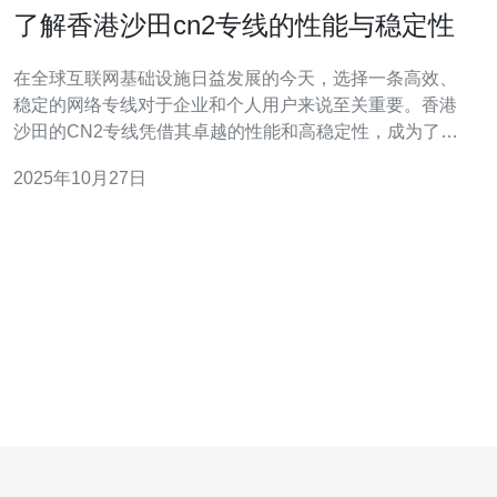
了解香港沙田cn2专线的性能与稳定性
在全球互联网基础设施日益发展的今天，选择一条高效、
稳定的网络专线对于企业和个人用户来说至关重要。香港
沙田的CN2专线凭借其卓越的性能和高稳定性，成为了众
多用户的首选。本文将深入探讨香港沙田CN2专线的性能
2025年10月27日
与稳定性，以及它在服务器、VPS、主机和域名等技术领
域的应用。 首先，我们来了解什么是CN2专线。CN2专线
是中国电信为满足对