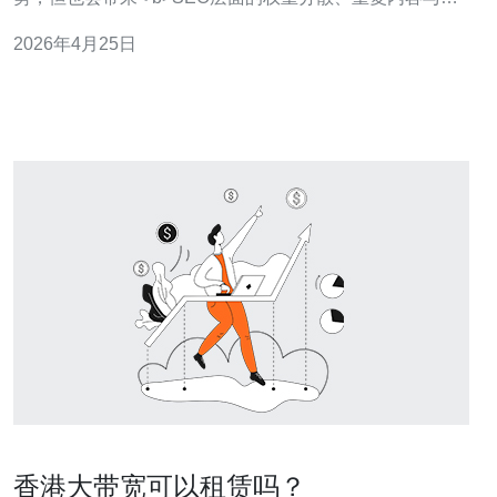
虫资源浪费等问题。针对不同目标市场，应结合<
2026年4月25日
b>CDN、域名策略、规范化（canonical）与地域化
（hreflang）等手段来平衡利弊。为实现稳定的< b>网络技
术保障与DDoS
香港大带宽可以租赁吗？