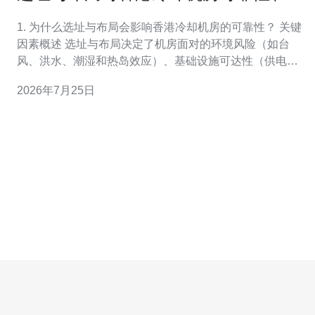
展性的影响
1. 为什么选址与布局会影响香港冷却机房的可靠性？ 关键
因素概述 选址与布局决定了机房面对的环境风险（如台
风、洪水、潮湿和热岛效应）、基础设施可达性（供电、
冷却水、通信）以及运维便捷性，直接影响设备寿命与故
2026年7月25日
障率。 具体影响点 地势低洼增加洪水风险；靠近海岸需考
虑盐雾腐蚀；高楼层进入与散热路径不同，影响空调效
率；电力与网络路径冗余不足会导致单点故