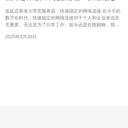
网络连接
低延迟香港大带宽服务器：快速稳定的网络连接 在今天的
数字化时代，快速稳定的网络连接对于个人和企业来说至
关重要。无论是为了日常工作、娱乐还是在线购物，我们
都希望能够享受到高质量的网络服务。而香港作为一个国
2025年2月20日
际化的城市，拥有世界一流的网络基础设施，提供低延迟
和高带宽的服务器服务，成为许多人的首选。 香港作为一
个国际金融中心和亚洲地