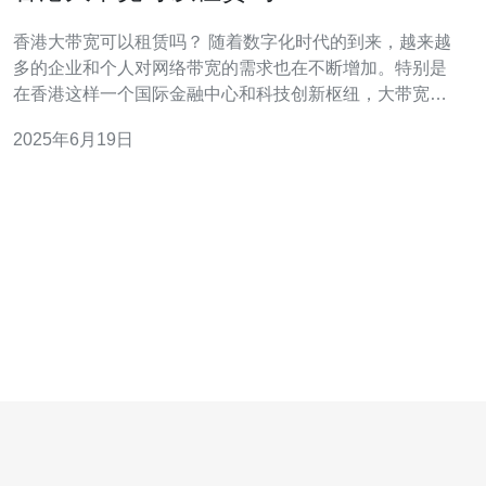
香港大带宽可以租赁吗？ 随着数字化时代的到来，越来越
多的企业和个人对网络带宽的需求也在不断增加。特别是
在香港这样一个国际金融中心和科技创新枢纽，大带宽的
需求更是日益迫切。因此，越来越多的公司开始考虑租赁
2025年6月19日
香港大带宽来满足他们的业务需求。 香港作为亚洲的网络
中心，拥有先进的网络基础设施和丰富的网络资源，因此
大带宽的租赁选择也是相当