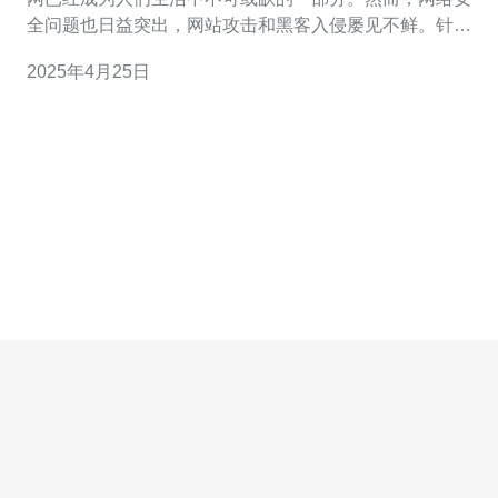
全问题也日益突出，网站攻击和黑客入侵屡见不鲜。针对
这一问题，香港网站服务器高防应运而生，成为保障网站
2025年4月25日
安全的首选。 香港网站服务器高防是一种针对网站安全的
解决方案。它通过使用高端的硬件设备和专业的技