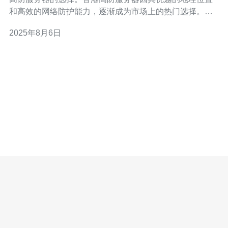
和高效的网络防护能力，逐渐成为市场上的热门选择。本
文将对香港高防服务器的价格、市场趋势及相关因素进行
2025年8月6日
详细分析，帮助企业在选择时做出明智的决策。 香港高防
服务器价格是多少？ 香港高防服务器的价格因服务提供
商、配置和防护能力的不同而有所差异。一般来