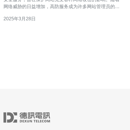
网络威胁的日益增加，高防服务成为许多网站管理员的首
选。 香港高防服务是一种专业的网络安全解决方案，具有
2025年3月28日
以下优势： 全面的防护能力：香港高防服务可以有效地防
御DDoS攻击、SQL注入、XSS攻击等各种网络攻击。 高
速稳定的网络