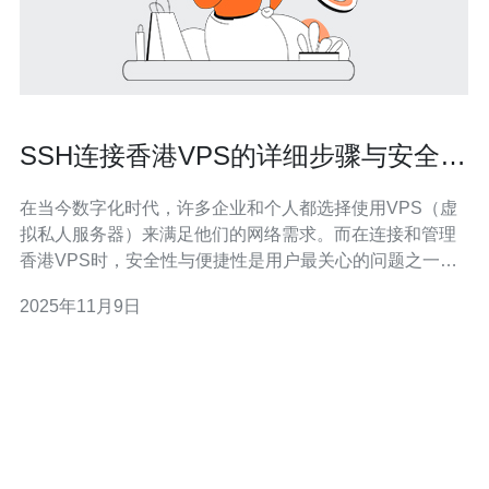
SSH连接香港VPS的详细步骤与安全建
议
在当今数字化时代，许多企业和个人都选择使用VPS（虚
拟私人服务器）来满足他们的网络需求。而在连接和管理
香港VPS时，安全性与便捷性是用户最关心的问题之一。
本文将为您提供SSH连接香港VPS的详细步骤，以及一些
2025年11月9日
安全建议，帮助您找到最佳、最便宜的解决方案，轻松管
理您的服务器。 什么是SSH？ SSH（Secure Shell）是一
种用于安全远