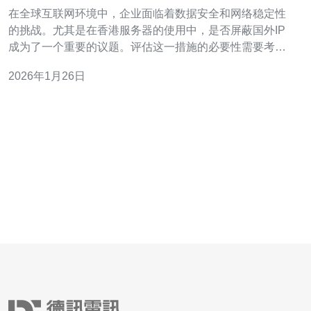
性
在全球互联网环境中，企业面临着数据安全和网络稳定性
的挑战。尤其是在香港服务器的使用中，是否屏蔽国外IP
成为了一个重要的议题。评估这一措施的必要性需要考虑
多个因素，包括网络安全、数据保护、用户体验和法律合
2026年1月26日
规等。本文将详细探讨如何评估香港服务器屏蔽国外IP的
必要性。 为什么需要评估香港服务器屏蔽国外IP的必要
性？ 评估香港服务器屏蔽国外IP的必要