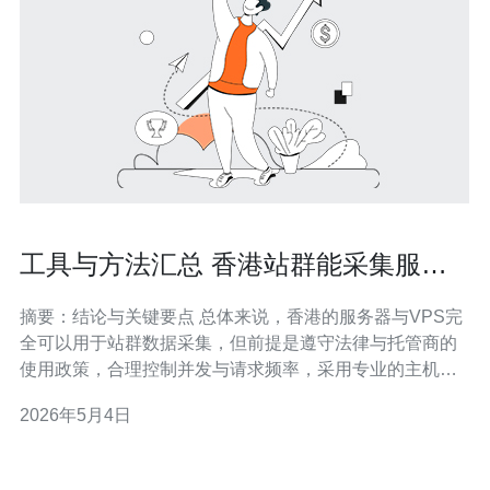
工具与方法汇总 香港站群能采集服务
器吗 常用采集框架推荐
摘要：结论与关键要点 总体来说，香港的服务器与VPS完
全可以用于站群数据采集，但前提是遵守法律与托管商的
使用政策，合理控制并发与请求频率，采用专业的主机与
网络防护方案。常见的采集技术包括基于请求的框架（如
2026年5月4日
Scrapy、Colly）和基于浏览器的方案（如Puppeteer、
Playwright、Selenium）。为保证稳定与抗干扰能力，应
结合域名