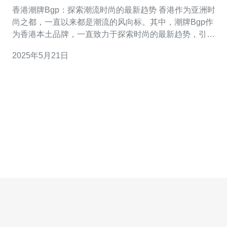
势
香港潮牌Bgp：探索潮流时尚的最新趋势 香港作为亚洲时
尚之都，一直以来都是潮流的风向标。其中，潮牌Bgp作
为香港本土品牌，一直致力于探索时尚的最新趋势，引领
潮流潮牌新风尚。 Bgp品牌成立于2005年，始终秉持着“时
2025年5月21日
尚、潮流、个性”的设计理念，致力于为年轻人带来更多创
意和潮流的选择。在香港本土市场和国际市场上都取得了
不俗的成