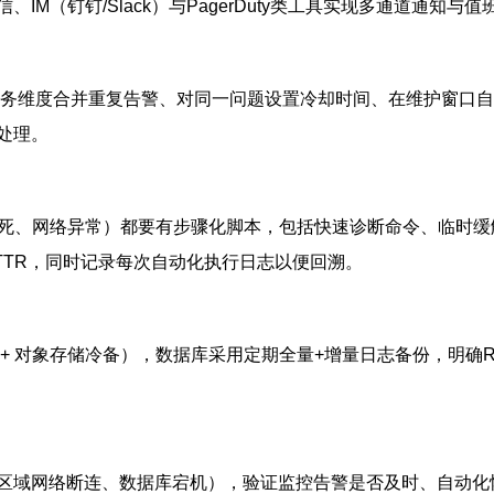
（钉钉/Slack）与PagerDuty类工具实现多通道通知与值
服务维度合并重复告警、对同一问题设置冷却时间、在维护窗口
处理。
务卡死、网络异常）都要有步骤化脚本，包括快速诊断命令、临时
TTR，同时记录每次自动化执行日志以便回溯。
+ 对象存储冷备），数据库采用定期全量+增量日志备份，明确R
域网络断连、数据库宕机），验证监控告警是否及时、自动化恢复