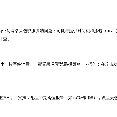
是否为中间网络丢包或服务端问题；向机房提供时间戳和抓包（pcap
行排查。
大小、按事件计费），配置黑洞/清洗路径策略。 - 操作：在攻
房提供的带宽监控API。 - 实操：配置带宽阈值报警（如95%利用率）