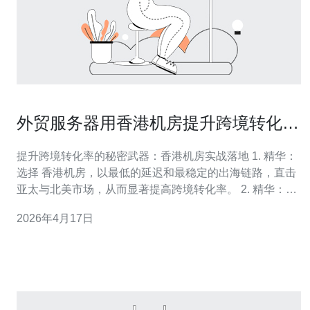
外贸服务器用香港机房提升跨境转化率
的实战部署建议
提升跨境转化率的秘密武器：香港机房实战落地 1. 精华：
选择 香港机房，以最低的延迟和最稳定的出海链路，直击
亚太与北美市场，从而显著提高跨境转化率。 2. 精华：通
过 外贸服务器 + CDN + 边缘缓存 + TLS 优化组合，目标
2026年4月17日
把 TTFB 控制在 150-200ms，页面完全加载在 2s 内。 3.
精华：落地是关键，本文给出逐步部署清