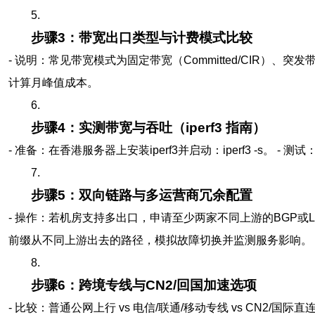
5.
步骤3：带宽出口类型与计费模式比较
- 说明：常见带宽模式为固定带宽（Committed/CIR）、
计算月峰值成本。
6.
步骤4：实测带宽与吞吐（iperf3 指南）
- 准备：在香港服务器上安装iperf3并启动：iperf3 -s。 - 测试
7.
步骤5：双向链路与多运营商冗余配置
- 操作：若机房支持多出口，申请至少两家不同上游的BGP或L3链路。配置BG
前缀从不同上游出去的路径，模拟故障切换并监测服务影响。
8.
步骤6：跨境专线与CN2/回国加速选项
- 比较：普通公网上行 vs 电信/联通/移动专线 vs CN