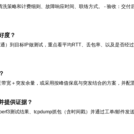
、清洗策略和计费细则、故障响应时间、联络方式。 - 验收：
好度？
动/电信/联通）到目标IP做测试，重点看平均RTT、丢包率、以及是否经过
？
证带宽＋突发余量，或采用按峰值保底与突发结合的方案，并配置
并提供证据？
tr输出、iperf3测试结果、tcpdump抓包（含时间戳）并通过