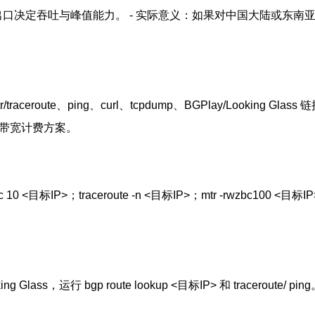
宽出口决定吞吐与峰值能力。 - 实际意义：如果对中国大陆或东
traceroute、ping、curl、tcpdump、BGPlay/Looking
与带宽计费方案。
目标IP>；traceroute -n <目标IP>；mtr -rwzbc10
oking Glass，运行 bgp route lookup <目标IP> 和 trace