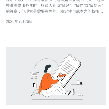
香港高防服务器时，很多人期待“最好”、“最佳”或“最便宜”
的答案，但现实是需要在性能、稳定性与成本之间权衡。
理想的方案应在防DDoS能力、网络延迟与价格三者中找
2026年7月26日
到平衡：若追求最好与最佳，应侧重大容量清洗、低延迟
国际骨干与7x24技术支持；若目标是成本优化，则寻找具
备基本清洗能力且延迟可接受的最