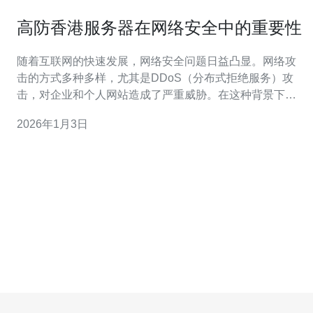
高防香港服务器在网络安全中的重要性
随着互联网的快速发展，网络安全问题日益凸显。网络攻
击的方式多种多样，尤其是DDoS（分布式拒绝服务）攻
击，对企业和个人网站造成了严重威胁。在这种背景下，
高防香港服务器应运而生，成为保证网站安全的重要一
2026年1月3日
环。 高防香港服务器是一种专门设计用于抵御各种网络攻
击的服务器。这种服务器具备强大的防御能力，能够有效
过滤恶意流量，确保合法用户的访问不受影响。