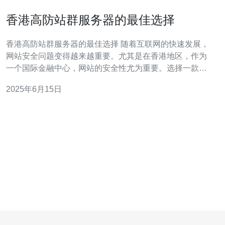
香港高防站群服务器的最佳选择
香港高防站群服务器的最佳选择 随着互联网的快速发展，
网站安全问题变得越来越重要。尤其是在香港地区，作为
一个国际金融中心，网站的安全性尤为重要。选择一款高
防站群服务器成为了许多企业的首要任务。 高防站群服务
2025年6月15日
器是一种能够提供强大防御能力的服务器，可以抵御各种
DDoS攻击，确保网站在遭受攻击时依然稳定运行。它能
够分散流量，保护网站免