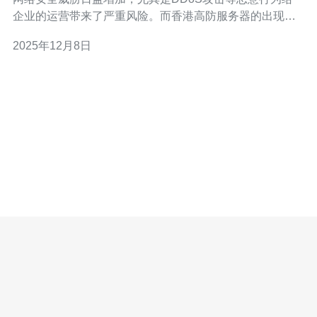
企业的运营带来了严重风险。而香港高防服务器的出现，
成为了企业提升网站安全的重要工具。本文将深入探讨企
2025年12月8日
业如何有效利用这类服务器来增强其网络安全性。 以下是
企业利用香港高防服务器提升网站安全的三个精华： 利用
高防服务器抵御DDoS攻击