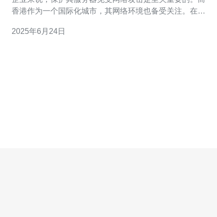
香港作为一个国际化城市，其网络环境也备受关注。在选
择服务器时，高防服务器成为了企业首选，而香港100g高
2025年6月24日
防服务器更是备受推崇。 香港100g高防服务器拥有多重安
全防护措施，能够有效抵御各类网络攻击，保障服务器的
稳定运行。其优势主要包括：