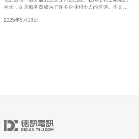
今天，高防服务器成为了许多企业和个人的首选。本文将
探索香港新型高防服务器的优势。 香港新型高防服务器具
2025年5月18日
有强大的防御能力，能够有效抵御各种类型的网络攻击，
如DDoS攻击、CC攻击等。其拥有先进的防护技术和强大
的硬件设备，确保服务