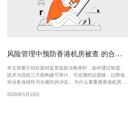
风险管理中预防香港机房被查 的合规
审计与日志保全举措
本文简要介绍在面对监管或执法检查时，如何通过制度、
技术与流程三方面构建可审计、可追溯的证据链，以降低
对业务连续性与合规性的冲击。 为什么要重视香港机房的
合规审计与日志保全？ 香港作为国际金融和数据枢纽，监
2026年5月19日
管与执法频繁且要求严格。缺乏规范的合规审计与日志保
全会导致取证困难、罚款或临时停运，增加法律和声誉风
险。因此在常态化风险管理中应把这部分作为