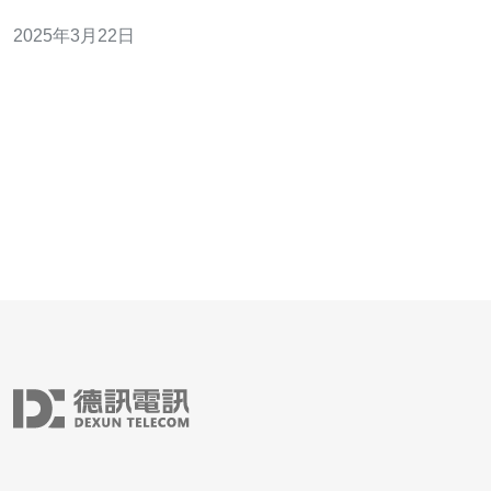
金融中心和信息技术中心，拥有强大的网络基础设施和稳
2025年3月22日
定的电力供应，成为了众多网站运营商和开发者的首选。
相比于传统的独立服务器，VPS具有以下优势