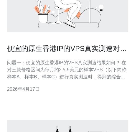
便宜的原生香港IP的VPS真实测速对比
揭示访问速度与丢包率
问题一：便宜的原生香港IP的VPS真实测速结果如何？ 在
对三款价格区间为每月约2.5-9美元的样本VPS（以下简称
样本A、样本B、样本C）进行真实测速时，得到的综合结
论是：在不同测试节点下访问速度与延迟呈明显差异，且
2026年4月17日
存在不同程度的丢包率。 主要测试指标 我们用ping（延迟
ms）、iperf3（吞吐Mbps）、mtr（路径和丢包）以及
HTTP