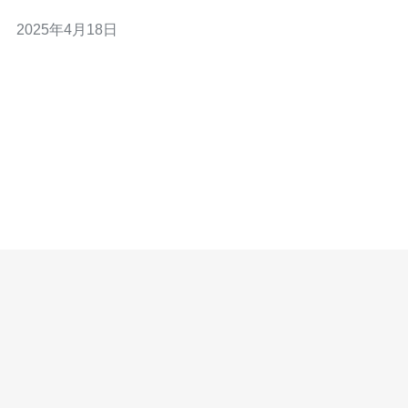
联网服务提供商（ISP）动态分配给用户的IP地址。与静态
2025年4月18日
IP相比，动态IP更加灵活，可以根据需要随时更改。 香港
作为亚太地区的重要IT枢纽，拥有先进的网络基础设施和
强大的数据中心。选